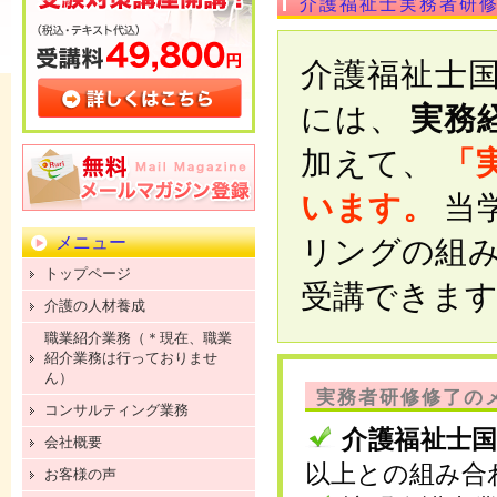
介護福祉士実務者研
介護福祉士
には、
実務
加えて、
「
います。
当
メニュー
リングの組み
トップページ
受講できま
介護の人材養成
職業紹介業務（＊現在、職業
紹介業務は行っておりませ
ん）
実務者研修修了の
コンサルティング業務
介護福祉士
会社概要
以上との組み合
お客様の声