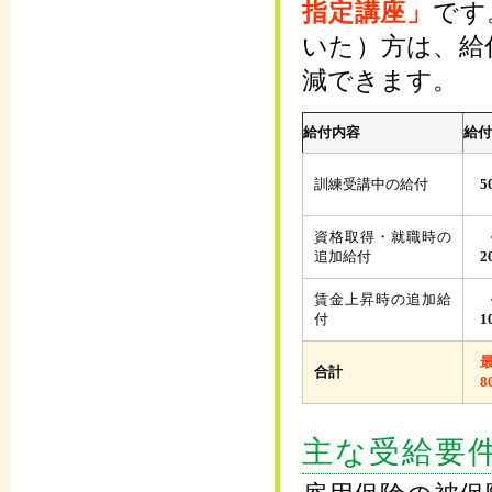
指定講座」
です
いた）方は、給
減できます。
給付内容
給付
訓練受講中の給付
5
資格取得・就職時の
追加給付
2
賃金上昇時の追加給
付
1
合計
8
主な受給要