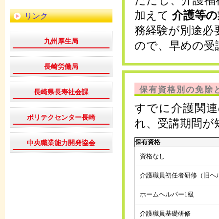
ただし、介護福
加えて
介護等の
リンク
務経験が別途必
九州厚生局
ので、早めの受
長崎労働局
保有資格別の免除
長崎県長寿社会課
すでに介護関連
ポリテクセンター長崎
れ、受講期間が
保有資格
中央職業能力開発協会
資格なし
介護職員初任者研修（旧ヘ
ホームヘルパー1級
介護職員基礎研修