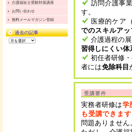
訪問介護事
介護福祉士受験対策講座
す。
お問い合わせ
無料メールマガジン登録
医療的ケア
でのスキルアッ
過去の記事
介護過程の展
過
去
習得しにくい体
の
記
初任者研修・
事
者には
免除科目
受講要件
実務者研修は
学
も受講できます
問題ありません